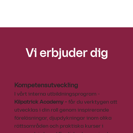
Vi erbjuder dig
Kompetensutveckling
I vårt interna utbildningsprogram -
Kilpatrick Academy -
får du verktygen att
utvecklas i din roll genom inspirerande
föreläsningar, djupdykningar inom olika
rättsområden och praktiska kurser i