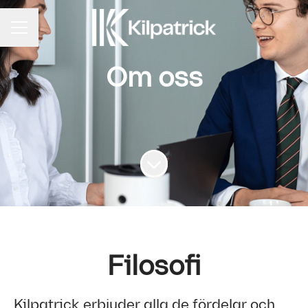
KARRIÄRMENY
Om oss
Skrolla för mer innehåll
Filosofi
Kilpatrick erbjuder alla de fördelar och