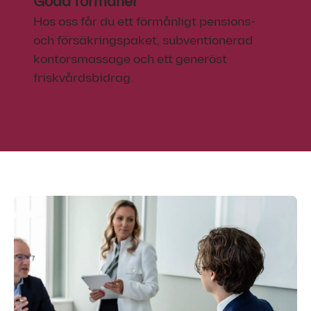
Goda förmåner
Hos oss får du ett förmånligt pensions-
och försäkringspaket, subventionerad
kontorsmassage och ett generöst
friskvårdsbidrag.