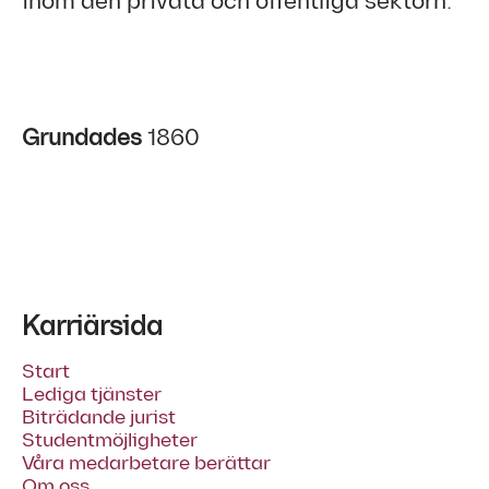
inom den privata och offentliga sektorn.
Grundades
1860
Karriärsida
Start
Lediga tjänster
Biträdande jurist
Studentmöjligheter
Våra medarbetare berättar
Om oss